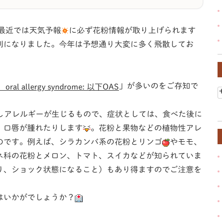
最近では天気予報
に必ず花粉情報が取り上げられます
利になりました。今年は予想通り大変に多く飛散してお
。
」が多いのをご存知で
 allergy syndrome: 以下OAS
しアレルギーが生じるもので、症状としては、食べた後に
、口唇が腫れたりします
。花粉と果物などの植物性アレ
のです。例えば、シラカンバ系の花粉とリンゴ
やモモ、
ネ科の花粉とメロン、トマト、スイカなどが知られていま
り、ショック状態になること）もあり得ますのでご注意を
はいかがでしょうか？