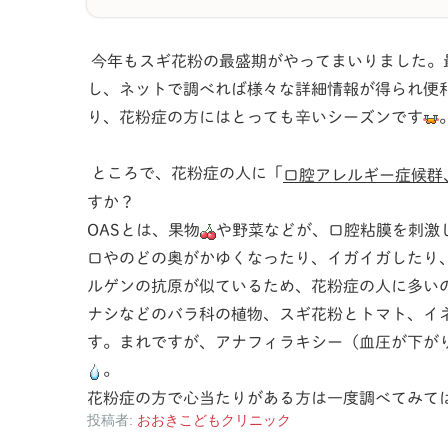
今年もスギ花粉の最盛期がやってまいりました。
し、ネットで調べれば様々な詳細情報が得られ便
り、花粉症の方にはとっても辛いシーズンです
ところで、花粉症の人に「
口腔アレルギー症候群、oral
すか？
OASとは、果物
や野菜などが、口腔粘膜を刺激
口やのどの奥がかゆくなったり、イガイガしたり
ルゲンの抗原が似ているため、花粉症の人に多い
ナシなどのバラ科の植物、スギ花粉とトマト、イ
す。まれですが、アナフィラキシー（血圧が下が
。
花粉症の方で心当たりがある方は一度調べてみて
投稿者:
おおきこどもクリニック