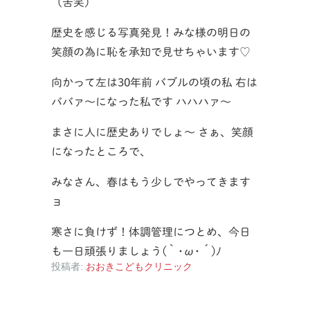
（苦笑）
歴史を感じる写真発見！みな様の明日の
笑顔の為に恥を承知で見せちゃいます♡
向かって左は30年前 バブルの頃の私 右は
ババァ～になった私です ハハハァ～
まさに人に歴史ありでしょ～ さぁ、笑顔
になったところで、
みなさん、春はもう少しでやってきます
ョ
寒さに負けず！体調管理につとめ、今日
も一日頑張りましょう(｀･ω･´)ﾉ
投稿者:
おおきこどもクリニック